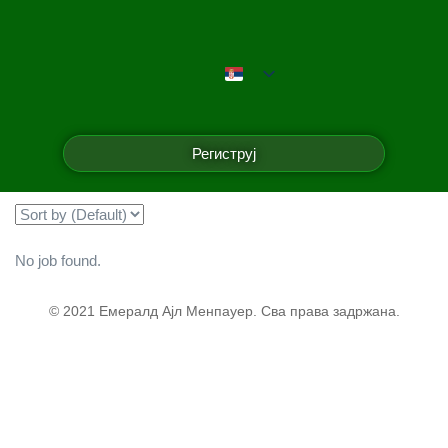
Емералд Ајл Менпауер
Filter
Региструј
Showing all 0 results
No job found.
© 2021 Емералд Ајл Менпауер. Сва права задржана.