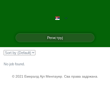
Емералд Ајл Менпауер
Filter
Региструј
Showing all 0 results
No job found.
© 2021 Емералд Ајл Менпауер. Сва права задржана.